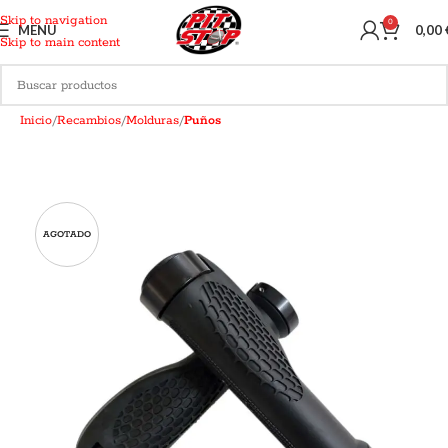
Skip to navigation
0
MENU
0,00
Skip to main content
Inicio
Recambios
Molduras
Puños
AGOTADO