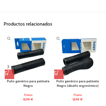
Productos relacionados
Puño genérico para patinete
Puño genérico para patinete
P
Negro
Negro (diseño ergonómico)
Puños
Puños
12,90
€
12,90
€