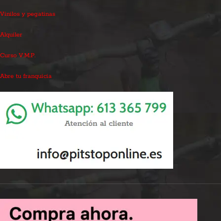
Vinilos y pegatinas
Alquiler
Curso V.M.P.
Abre tu franquicia