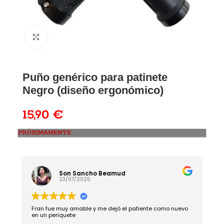
Puño genérico para patinete
Negro (diseño ergonómico)
15,90
€
PRÓXIMAMENTE
Son Sancho Beamud
23/07/2025
Fran fue muy amable y me dejó el patiente como nuevo
R
en un periquete