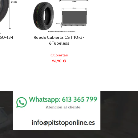
 50-134
Rueda Cubierta CST 10×3-
Rueda Cubierta
6Tubeless
eléctrico 16×2,12
Cubiertas
Cubiert
26,90
€
17,90