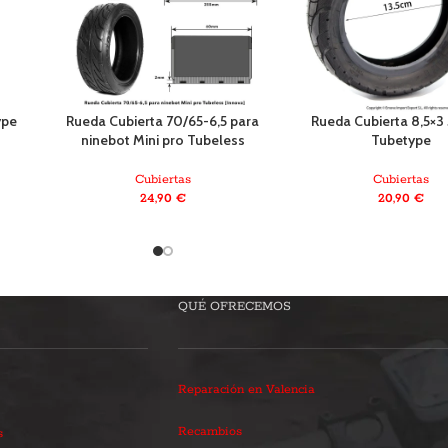
ype
Rueda Cubierta 70/65-6,5 para
Rueda Cubierta 8,5×3
ninebot Mini pro Tubeless
Tubetype
Cubiertas
Cubiertas
24,90
€
20,90
€
QUÉ OFRECEMOS
Reparación en Valencia
Recambios
s