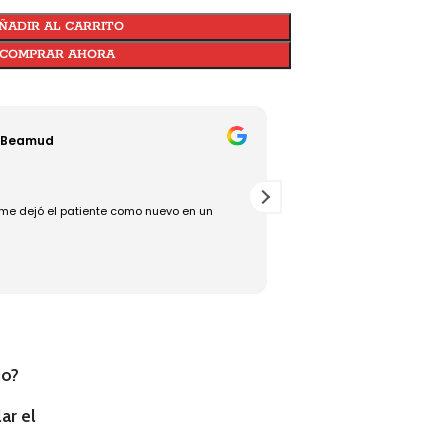
ÑADIR AL CARRITO
COMPRAR AHORA
 Beamud
Jesús Torralba
18/07/2025
me dejó el patiente como nuevo en un
Rápido, bueno y eficaz, un
io?
ar el