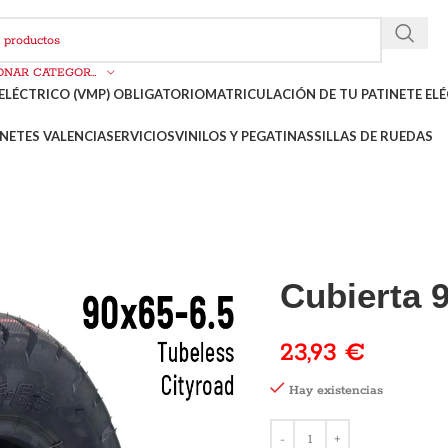
SELECCIONAR CATEGORÍA
ELÉCTRICO (VMP) OBLIGATORIO
MATRICULACIÓN DE TU PATINETE ELÉ
NETES VALENCIA
SERVICIOS
VINILOS Y PEGATINAS
SILLAS DE RUEDAS
Cubierta 9
23,93
€
Hay existencias