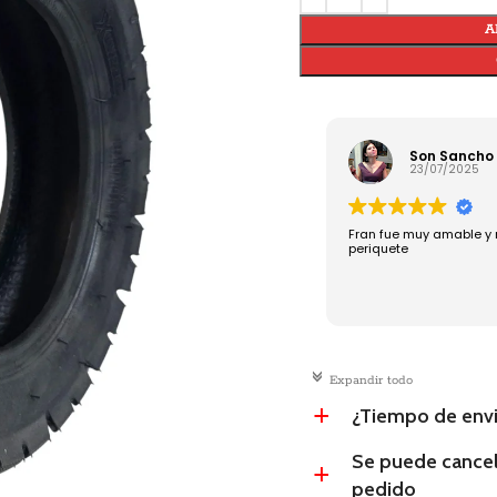
A
Son Sancho
23/07/2025
Fran fue muy amable y 
periquete
c
Expandir todo
¿Tiempo de env
a
Se puede cancel
a
pedido