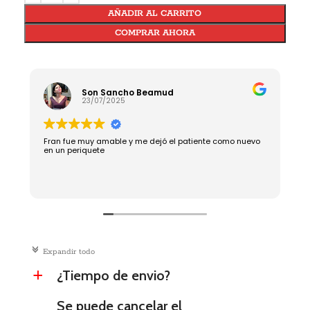
AÑADIR AL CARRITO
COMPRAR AHORA
Son Sancho Beamud
23/07/2025
Fran fue muy amable y me dejó el patiente como nuevo
R
en un periquete
c
Expandir todo
¿Tiempo de envio?
a
Se puede cancelar el