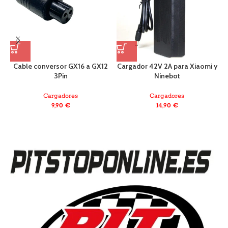
Cable conversor GX16 a GX12
Cargador 42V 2A para Xiaomi y
C
3Pin
Ninebot
Cargadores
Cargadores
9,90
€
14,90
€