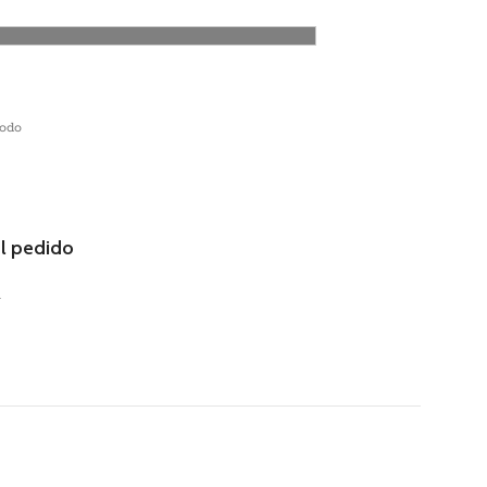
todo
el pedido
.