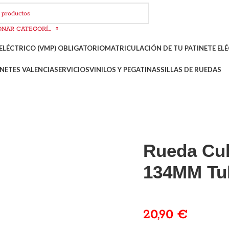
SELECCIONAR CATEGORÍA
ELÉCTRICO (VMP) OBLIGATORIO
MATRICULACIÓN DE TU PATINETE ELÉ
NETES VALENCIA
SERVICIOS
VINILOS Y PEGATINAS
SILLAS DE RUEDAS
Rueda Cub
134MM Tu
20,90
€