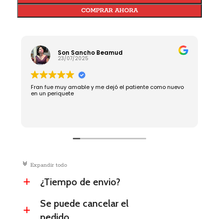
COMPRAR AHORA
Son Sancho Beamud
23/07/2025
Fran fue muy amable y me dejó el patiente como nuevo
R
en un periquete
c
Expandir todo
¿Tiempo de envio?
a
Se puede cancelar el
a
pedido