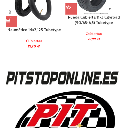
Rueda Cubierta 11×3 Cityroad
(90/65-6,5) Tubetype
Neumático 14×2,125 Tubetype
Cubiertas
29,99
€
Cubiertas
13,90
€