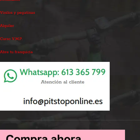
Vinilos y pegatinas
Alquiler
Curso V.M.P.
Abre tu franquicia