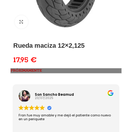
Rueda maciza 12×2,125
17,95
€
PRÓXIMAMENTE
Son Sancho Beamud
23/07/2025
Fran fue muy amable y me dejó el patiente como nuevo
R
en un periquete