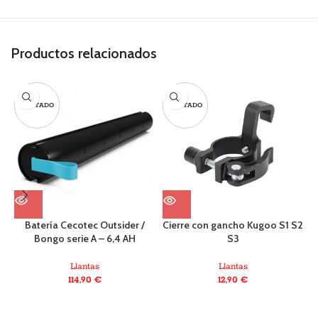
Productos relacionados
AGOTADO
AGOTADO
Batería Cecotec Outsider /
Cierre con gancho Kugoo S1 S2
Bongo serie A – 6,4 AH
S3
Llantas
Llantas
114,90
€
12,90
€