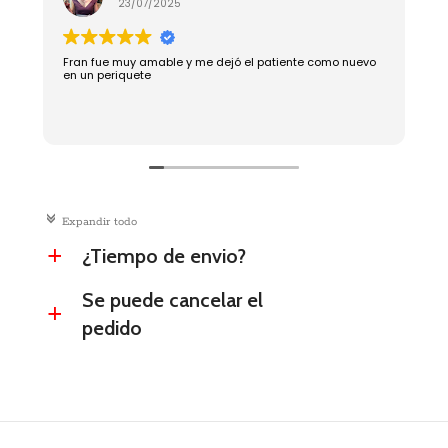
23/07/2025
Fran fue muy amable y me dejó el patiente como nuevo
R
en un periquete
c
Expandir todo
¿Tiempo de envio?
a
Se puede cancelar el
a
pedido