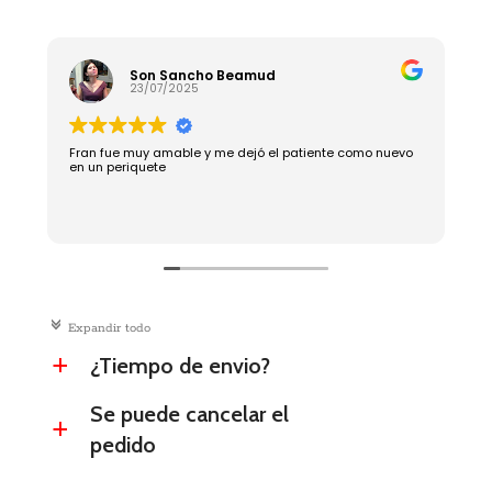
Son Sancho Beamud
23/07/2025
Fran fue muy amable y me dejó el patiente como nuevo
R
en un periquete
c
Expandir todo
¿Tiempo de envio?
a
Se puede cancelar el
a
pedido