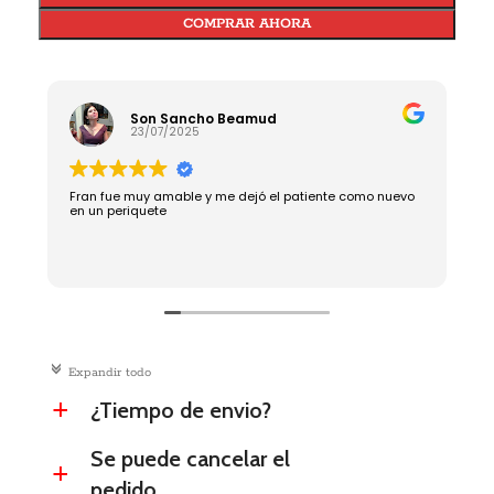
COMPRAR AHORA
Son Sancho Beamud
23/07/2025
Fran fue muy amable y me dejó el patiente como nuevo
Rápido, 
en un periquete
c
Expandir todo
¿Tiempo de envio?
a
Se puede cancelar el
a
pedido