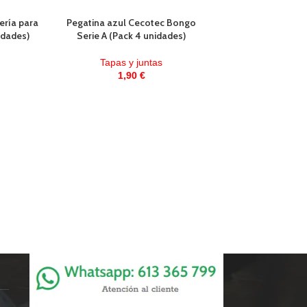
ería para
Pegatina azul Cecotec Bongo
idades)
Serie A (Pack 4 unidades)
Tapas y juntas
1,90
€
Tapa de batería
Tapas y j
12,90