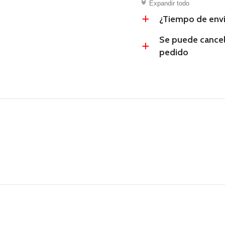
c
Expandir todo
¿Tiempo de env
a
Se puede cancel
a
pedido