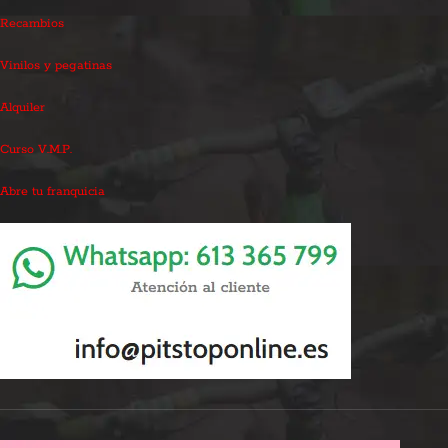
Recambios
Vinilos y pegatinas
Alquiler
Curso V.M.P.
Abre tu franquicia