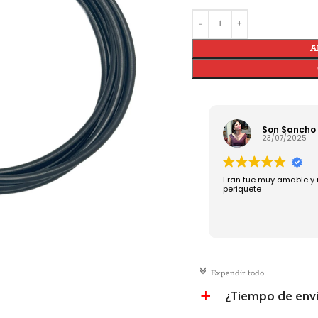
A
Son Sancho
23/07/2025
Fran fue muy amable y 
periquete
c
Expandir todo
¿Tiempo de env
a