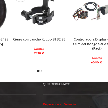
×2,125
Cierre con gancho Kugoo S1 S2 S3
Controladora Display
ay]
Outsider Bongo Serie A
(Pack)
Llantas
12,90
€
Llantas
60,90
€
QUÉ OFRECEMOS
Reparación en Valencia