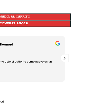
ÑADIR AL CARRITO
COMPRAR AHORA
 Beamud
Jesús Torralba
18/07/2025
me dejó el patiente como nuevo en un
Rápido, bueno y eficaz, un
io?