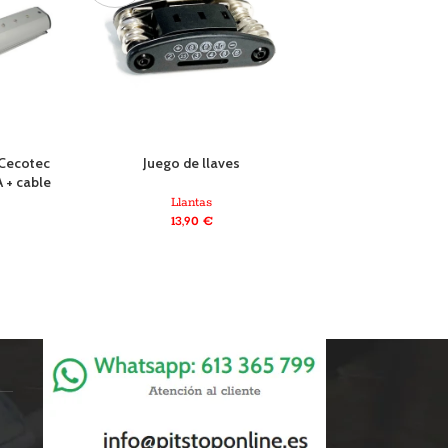
 Cecotec
Juego de llaves
Pegatina llanta A
 + cable
Xiaomi (4 un
Llantas
13,90
€
Llanta
6,90