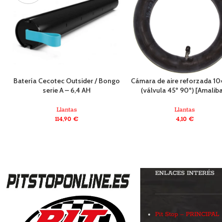
Batería Cecotec Outsider / Bongo
Cámara de aire reforzada 10
serie A – 6,4 AH
(válvula 45º 90º) [Amalib
Llantas
Llantas
114,90
€
4,10
€
ENLACES INTERÉS
Pit Stop – PRINCIPAL