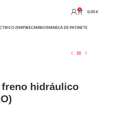
0
0,00
€
CTRICO (VMP)
RECAMBIOS
MARCA DE PATINETE
 freno hidráulico
O)