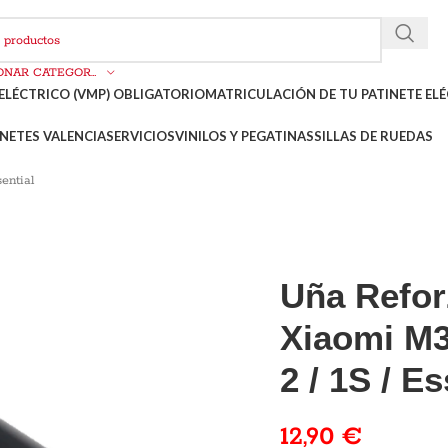
SELECCIONAR CATEGORÍA
ELÉCTRICO (VMP) OBLIGATORIO
MATRICULACIÓN DE TU PATINETE ELÉ
NETES VALENCIA
SERVICIOS
VINILOS Y PEGATINAS
SILLAS DE RUEDAS
ential
Uña Refor
Xiaomi M3
2 / 1S / Es
12,90
€