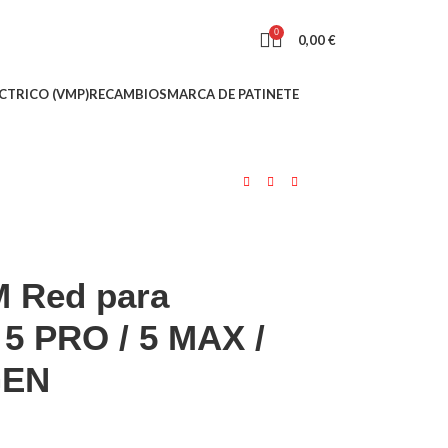
0
0,00
€
CTRICO (VMP)
RECAMBIOS
MARCA DE PATINETE
M Red para
 5 PRO / 5 MAX /
GEN