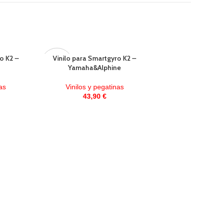
o K2 –
Vinilo para Smartgyro K2 –
AGOTAD
Yamaha&Alphine
O
as
Vinilos y pegatinas
43,90
€
Vinilo para Smart
Speedway y Cros
Azul turq
Vinilos y pe
40,35