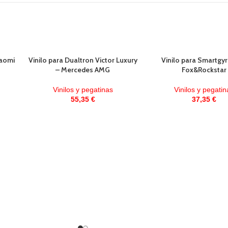
iaomi
Vinilo para Dualtron Victor Luxury
Vinilo para Smartgyr
– Mercedes AMG
Fox&Rockstar
Vinilos y pegatinas
Vinilos y pegatin
55,35
€
37,35
€