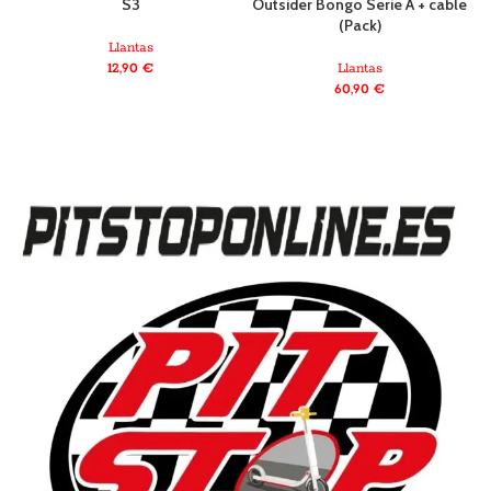
S3
Outsider Bongo Serie A + cable
(Pack)
a
Llantas
12,90
€
Llantas
60,90
€