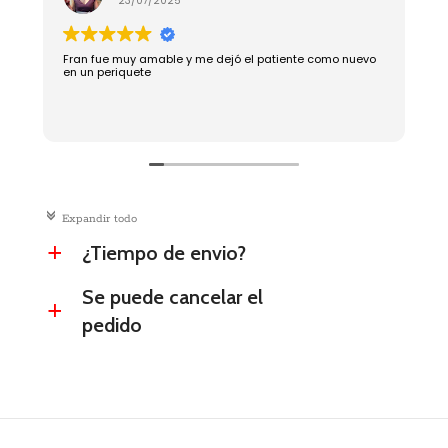
23/07/2025
Fran fue muy amable y me dejó el patiente como nuevo
R
en un periquete
c
Expandir todo
¿Tiempo de envio?
a
Se puede cancelar el
a
pedido