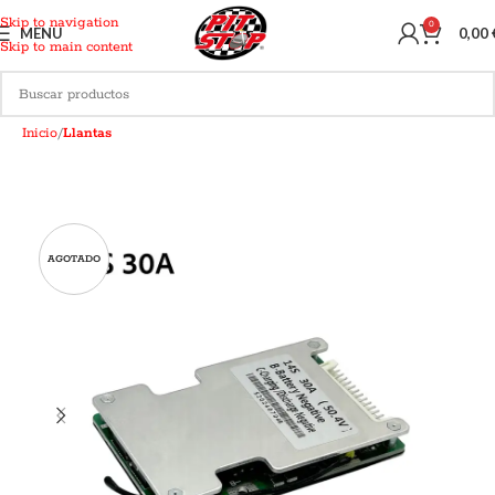
Skip to navigation
0
MENU
0,00
Skip to main content
Inicio
Llantas
AGOTADO