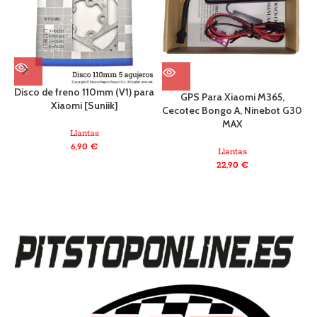
Disco de freno 110mm (V1) para
GPS Para Xiaomi M365,
Xiaomi [Suniik]
Cecotec Bongo A, Ninebot G30
MAX
a
Llantas
6,90
€
Llantas
22,90
€