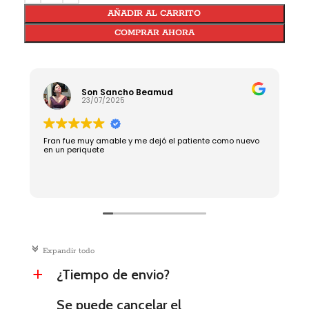
AÑADIR AL CARRITO
COMPRAR AHORA
Son Sancho Beamud
23/07/2025
Fran fue muy amable y me dejó el patiente como nuevo
R
en un periquete
c
Expandir todo
¿Tiempo de envio?
a
Se puede cancelar el