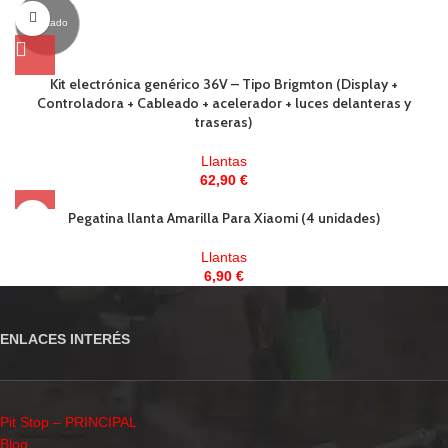
Agotado
Kit electrónica genérico 36V – Tipo Brigmton (Display +
Controladora + Cableado + acelerador + luces delanteras y
traseras)
Llantas
62,90
€
Pegatina llanta Amarilla Para Xiaomi (4 unidades)
Llantas
6,90
€
ENLACES INTERÉS
Pit Stop – PRINCIPAL
Blog