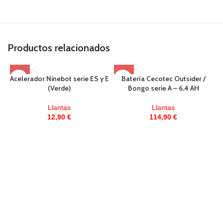
Productos relacionados
Acelerador Ninebot serie ES y E
Batería Cecotec Outsider /
AGOTAD
AGOTAD
(Verde)
Bongo serie A – 6,4 AH
O
O
Llantas
Llantas
12,90
€
114,90
€