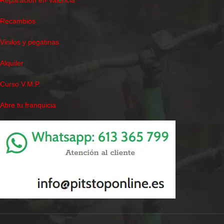
Recambios
Vinilos y pegatinas
Alquiler
Curso V.M.P.
Abre tu franquicia