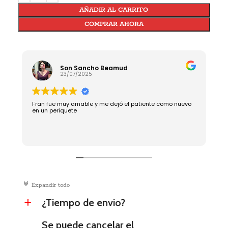
AÑADIR AL CARRITO
COMPRAR AHORA
Son Sancho Beamud
23/07/2025
Fran fue muy amable y me dejó el patiente como nuevo
R
en un periquete
c
Expandir todo
¿Tiempo de envio?
a
Se puede cancelar el