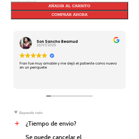
AÑADIR AL CARRITO
COMPRAR AHORA
Son Sancho Beamud
23/07/2025
Fran fue muy amable y me dejó el patiente como nuevo
R
en un periquete
c
Expandir todo
¿Tiempo de envio?
a
Se puede cancelar el