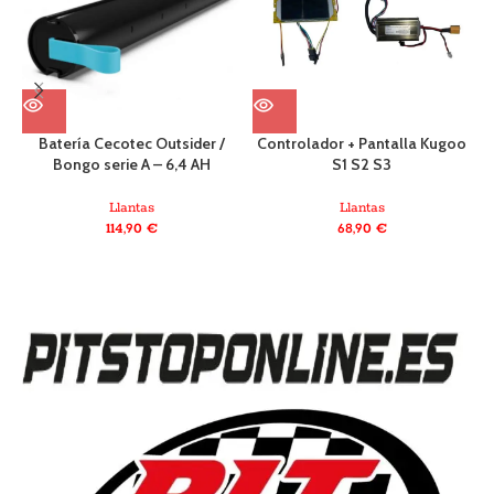
Batería Cecotec Outsider /
Controlador + Pantalla Kugoo
Bongo serie A – 6,4 AH
S1 S2 S3
C
Llantas
Llantas
114,90
€
68,90
€