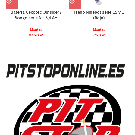
Batería Cecotec Outsider /
Freno Ninebot serie ES y E
Bongo serie A – 6,4 AH
(Rojo)
C
Llantas
Llantas
114,90
€
12,90
€