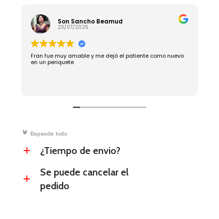
Son Sancho Beamud
23/07/2025
Fran fue muy amable y me dejó el patiente como nuevo
R
en un periquete
c
Expandir todo
¿Tiempo de envio?
a
Se puede cancelar el
a
pedido