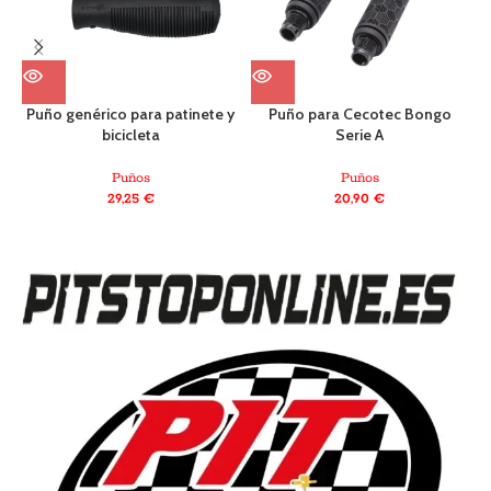
Puño genérico para patinete y
Puño para Cecotec Bongo
bicicleta
Serie A
Puños
Puños
29,25
€
20,90
€