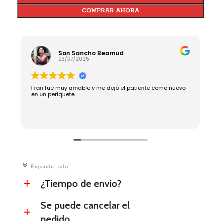
COMPRAR AHORA
Son Sancho Beamud
23/07/2025
Fran fue muy amable y me dejó el patiente como nuevo
R
en un periquete
c
Expandir todo
¿Tiempo de envio?
a
Se puede cancelar el
a
pedido