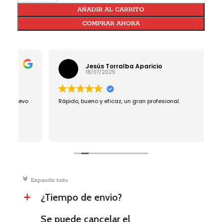
AÑADIR AL CARRITO
COMPRAR AHORA
Jesús Torralba Aparicio
18/07/2025
o
Rápido, bueno y eficaz, un gran profesional.
E
L
y
d
L
hi
E
d
V
c
Expandir todo
¿Tiempo de envio?
a
Se puede cancelar el