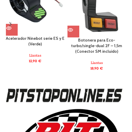
Acelerador Ninebot serie ES y E
Botonera para Eco-
(Verde)
turbo/single-dual 2F – 1,5m
(Conector SM incluido)
Llantas
12,90
€
Llantas
18,90
€