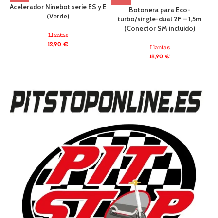
Acelerador Ninebot serie ES y E
C
Botonera para Eco-
(Verde)
turbo/single-dual 2F – 1,5m
(Conector SM incluido)
Llantas
12,90
€
Llantas
18,90
€