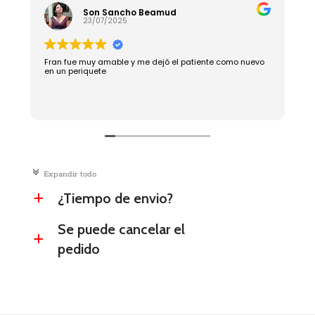
Son Sancho Beamud
23/07/2025
Fran fue muy amable y me dejó el patiente como nuevo
R
en un periquete
c
Expandir todo
¿Tiempo de envio?
a
Se puede cancelar el
a
pedido